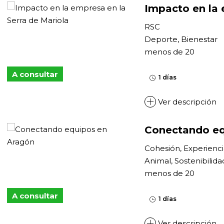
Impacto en la 
RSC
Deporte, Bienestar
menos de 20
A consultar
1 días
Ver descripción
Conectando eq
Cohesión, Experienc
Animal, Sostenibilida
menos de 20
A consultar
1 días
Ver descripción