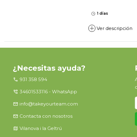
1 días
Ver descripción
¿Necesitas ayuda?
call
931 358 594
perm_phone_msg
34601533116 - WhatsApp
email
info@takeyourteam.com
email
Contacta con nosotros
map
Vilanova i la Geltrú