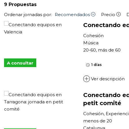
9
Propuestas
Ordenar jornadas por:
Recomendados
Precio
Conectando eq
Cohesión
Música
20-60, más de 60
A consultar
1 días
Ver descripción
Conectando eq
petit comité
Cohesión, Experienc
menos de 20
Catalunya