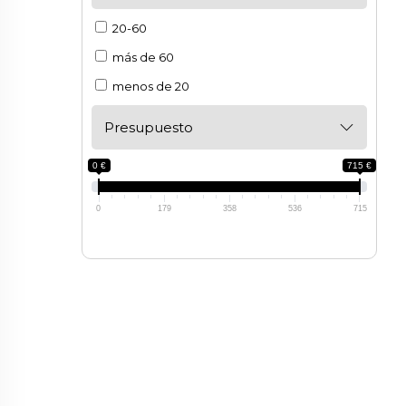
20-60
más de 60
menos de 20
Presupuesto
0 €
715 €
0
179
358
536
715