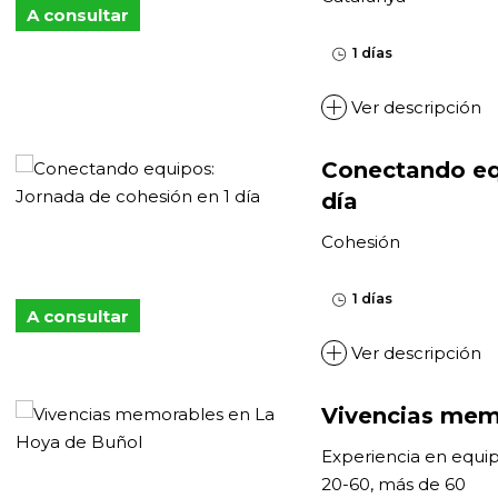
A consultar
1 días
Ver descripción
Conectando eq
día
Cohesión
1 días
A consultar
Ver descripción
Vivencias mem
Experiencia en equi
20-60, más de 60