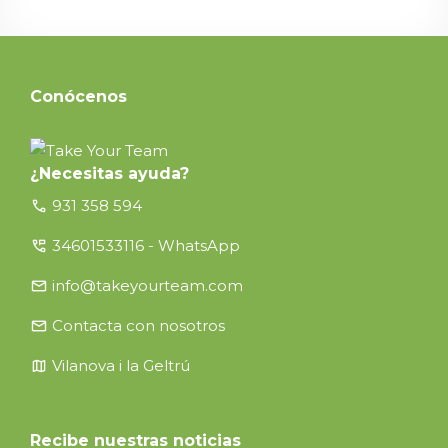
Conócenos
¿Necesitas ayuda?
call
931 358 594
perm_phone_msg
34601533116 - WhatsApp
email
info@takeyourteam.com
email
Contacta con nosotros
map
Vilanova i la Geltrú
Recibe nuestras noticias