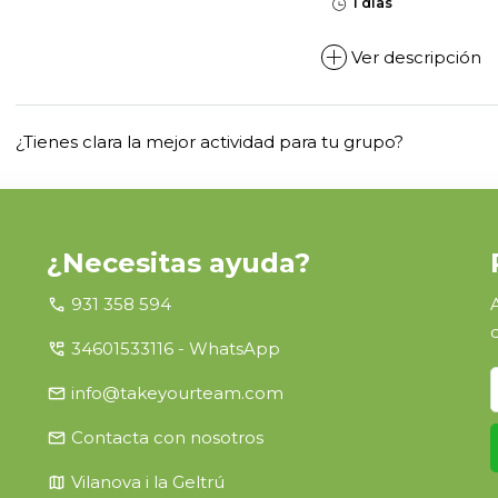
1 días
Ver descripción
¿Tienes clara la mejor actividad para tu grupo?
¿Necesitas ayuda?
call
931 358 594
perm_phone_msg
34601533116 - WhatsApp
email
info@takeyourteam.com
email
Contacta con nosotros
map
Vilanova i la Geltrú