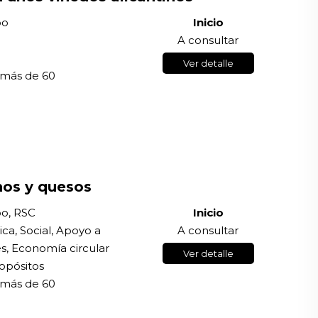
po
Inicio
A consultar
Ver detalle
 más de 60
nos y quesos
po, RSC
Inicio
ca, Social, Apoyo a
A consultar
es, Economía circular
Ver detalle
opósitos
 más de 60