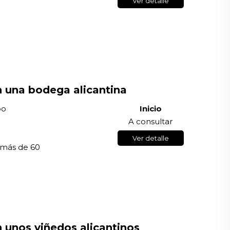
Ver detalle
en una bodega alicantina
po
Inicio
A consultar
Ver detalle
 más de 60
n unos viñedos alicantinos