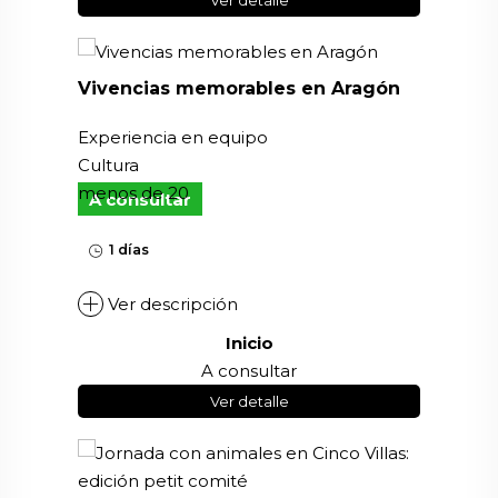
Ver detalle
Vivencias memorables en Aragón
Experiencia en equipo
Cultura
menos de 20
A consultar
1 días
Ver descripción
Inicio
A consultar
Ver detalle