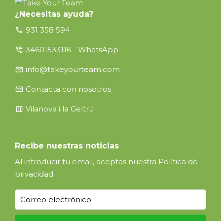
¿Necesitas ayuda?
call
931 358 594
perm_phone_msg
34601533116 - WhatsApp
email
info@takeyourteam.com
email
Contacta con nosotros
map
Vilanova i la Geltrú
Recibe nuestras noticias
Al introducir tu email, aceptas nuestra
Política de
privacidad