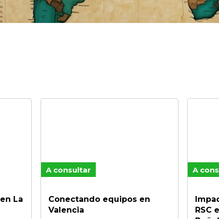
A consultar
A cons
en La
Conectando equipos en
Impac
Valencia
RSC e