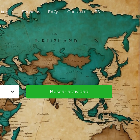
ding
Servicios
FAQs
Contacto
ES