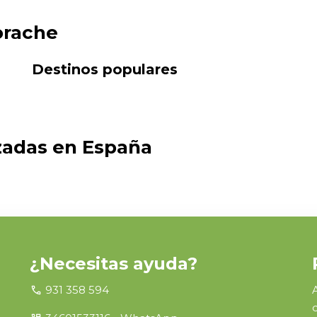
borache
Destinos populares
izadas en España
¿Necesitas ayuda?
call
931 358 594