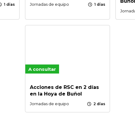
Buño
dule
schedule
Jornadas de equipo
1 días
1 días
Jornad
A consultar
Acciones de RSC en 2 días
en la Hoya de Buñol
schedule
Jornadas de equipo
2 días