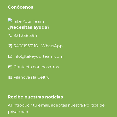
Conócenos
¿Necesitas ayuda?
call
931 358 594
perm_phone_msg
34601533116 - WhatsApp
email
info@takeyourteam.com
email
Contacta con nosotros
map
Vilanova i la Geltrú
Recibe nuestras noticias
Al introducir tu email, aceptas nuestra
Política de
privacidad