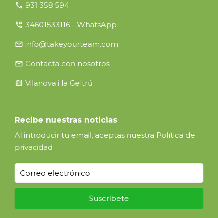
call
931 358 594
perm_phone_msg
34601533116 - WhatsApp
email
info@takeyourteam.com
email
Contacta con nosotros
map
Vilanova i la Geltrú
Recibe nuestras noticias
Al introducir tu email, aceptas nuestra
Política de
privacidad